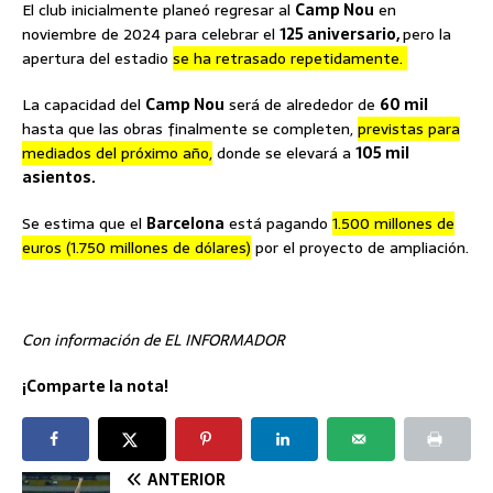
El club inicialmente planeó regresar al
Camp Nou
en
noviembre de 2024 para celebrar el
125 aniversario,
pero la
apertura del estadio
se ha retrasado repetidamente.
La capacidad del
Camp Nou
será de alrededor de
60 mil
hasta que las obras finalmente se completen,
previstas para
mediados del próximo año,
donde se elevará a
105 mil
asientos.
Se estima que el
Barcelona
está pagando
1.500 millones de
euros (1.750 millones de dólares)
por el proyecto de ampliación.
Con información de EL INFORMADOR
¡Comparte la nota!
ANTERIOR