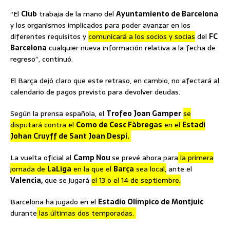
“El
Club
trabaja de la mano del
Ayuntamiento de Barcelona
y los organismos implicados para poder avanzar en los
diferentes requisitos y
comunicará a los socios y socias
del
FC
Barcelona
cualquier nueva información relativa a la fecha de
regreso”, continuó.
El Barça dejó claro que este retraso, en cambio, no afectará al
calendario de pagos previsto para devolver deudas.
Según la prensa española, el
Trofeo Joan Gamper
se
disputará contra el
Como de Cesc Fàbregas
en el
Estadi
Johan Cruyff de Sant Joan Despí.
La vuelta oficial al
Camp Nou
se prevé ahora para
la primera
jornada de
LaLiga
en la que el
Barça
sea local,
ante el
Valencia,
que se jugará
el 13 o el 14 de septiembre.
Barcelona ha jugado en el
Estadio Olímpico de Montjuic
durante
las últimas dos temporadas.