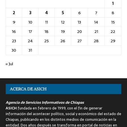
1
2
3
4
5
6
7
8
9
10
11
12
13
14
15
16
17
18
19
20
21
22
23
24
25
26
27
28
29
30
31
« Jul
ACERCA DE ASICH
Agencia de Servicios Informativos de Chiapas
ASICH
fundada en febrero de 1999, con el fin de generar
información del acontecer político, social y económico del estado de
Chiapas, publicando en los distintos medios de comunicación en la
entidad. Dos años después se transforma en portal de noticias en