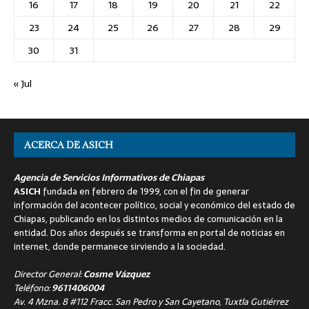
16
17
18
19
20
21
22
23
24
25
26
27
28
29
30
31
« Jul
ACERCA DE ASICH
Agencia de Servicios Informativos de Chiapas
ASICH
fundada en febrero de 1999, con el fin de generar
información del acontecer político, social y económico del estado de
Chiapas, publicando en los distintos medios de comunicación en la
entidad. Dos años después se transforma en portal de noticias en
internet, donde permanece sirviendo a la sociedad.
Director General:
Cosme Vázquez
Teléfono:
9611406004
Av. 4 Mzna. 8 #112 Fracc. San Pedro y San Cayetano, Tuxtla Gutiérrez