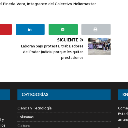
l Pineda Vera, integrante del Colectivo Heliomaster.
SIGUIENTE
Laboran bajo protesta, trabajadores
del Poder Judicial porque les quitan
prestaciones
CATEGORÍAS
EN
Ciencia y Tecnología
Comen
Estad
Columnas
l y
arran
 los
Cultura