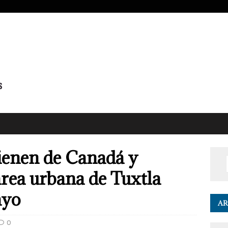
ienen de Canadá y
rea urbana de Tuxtla
ayo
AR
0