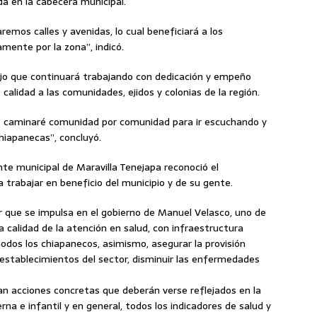
ada en la cabecera municipal.
emos calles y avenidas, lo cual beneficiará a los
amente por la zona”, indicó.
ijo que continuará trabajando con dedicación y empeño
 calidad a las comunidades, ejidos y colonias de la región.
e caminaré comunidad por comunidad para ir escuchando y
hiapanecas”, concluyó.
te municipal de Maravilla Tenejapa reconoció el
trabajar en beneficio del municipio y de su gente.
r que se impulsa en el gobierno de Manuel Velasco, uno de
la calidad de la atención en salud, con infraestructura
odos los chiapanecos, asimismo, asegurar la provisión
stablecimientos del sector, disminuir las enfermedades
zan acciones concretas que deberán verse reflejados en la
na e infantil y en general, todos los indicadores de salud y