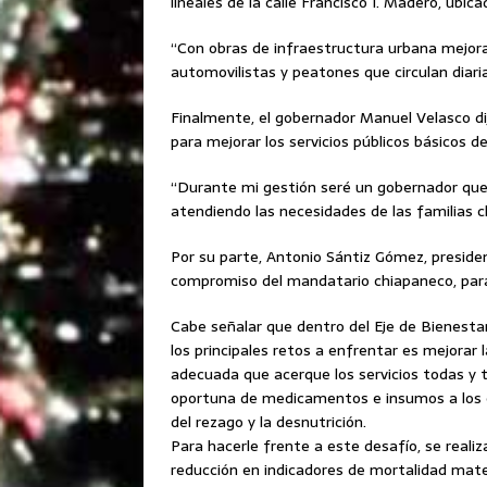
lineales de la calle Francisco I. Madero, ubic
“Con obras de infraestructura urbana mejorar
automovilistas y peatones que circulan diari
Finalmente, el gobernador Manuel Velasco d
para mejorar los servicios públicos básicos de
“Durante mi gestión seré un gobernador qu
atendiendo las necesidades de las familias c
Por su parte, Antonio Sántiz Gómez, presiden
compromiso del mandatario chiapaneco, para 
Cabe señalar que dentro del Eje de Bienesta
los principales retos a enfrentar es mejorar 
adecuada que acerque los servicios todas y t
oportuna de medicamentos e insumos a los e
del rezago y la desnutrición.
Para hacerle frente a este desafío, se reali
reducción en indicadores de mortalidad mater