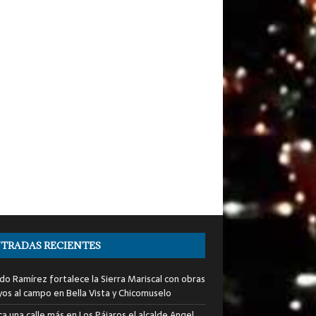
TRADAS RECIENTES
do Ramírez fortalece la Sierra Mariscal con obras
yos al campo en Bella Vista y Chicomuselo
a una calle más en Los Pájaros el alcalde Angel