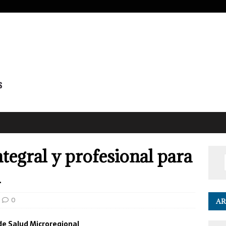
tegral y profesional para
a
0
AR
de Salud Microregional