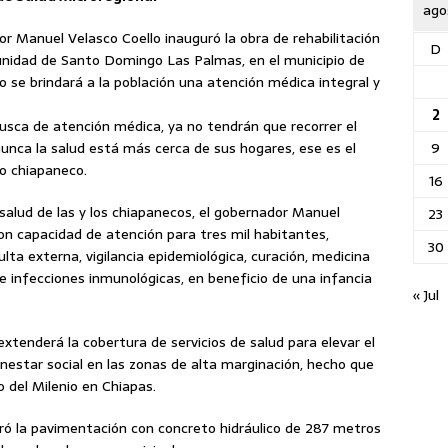
ago
r Manuel Velasco Coello inauguró la obra de rehabilitación
D
unidad de Santo Domingo Las Palmas, en el municipio de
o se brindará a la población una atención médica integral y
2
 busca de atención médica,
ya no tendrán que recorrer el
9
nca la salud está más cerca de sus hogares, ese es el
io chiapaneco.
16
 salud de las y los chiapanecos, el gobernador Manuel
23
on capacidad de atención para tres mil habitantes,
30
lta externa, vigilancia epidemiológica, curación, medicina
e infecciones inmunológicas, en beneficio de una infancia
« Jul
xtenderá la cobertura de servicios de salud para elevar el
enestar social en las zonas de alta marginación, hecho que
o del Milenio en Chiapas.
uró la pavimentación con concreto hidráulico de 287 metros