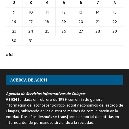
2
3
4
5
6
7
8
9
10
11
12
13
14
15
16
17
18
19
20
21
22
23
24
25
26
27
28
29
30
31
« Jul
ACERCA DE ASICH
Agencia de Servicios Informativos de Chiapas
ASICH
fundada en febrero de 1999, con el fin de generar
información del acontecer político, social y económico del estado de
Chiapas, publicando en los distintos medios de comunicación en la
entidad. Dos años después se transforma en portal de noticias en
internet, donde permanece sirviendo a la sociedad.