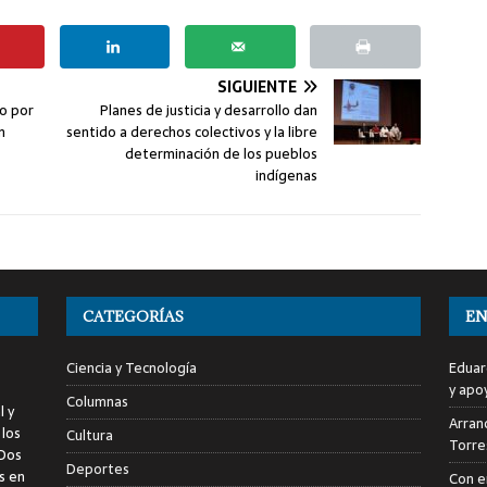
SIGUIENTE
so por
Planes de justicia y desarrollo dan
n
sentido a derechos colectivos y la libre
determinación de los pueblos
indígenas
CATEGORÍAS
EN
Ciencia y Tecnología
Eduar
y apo
Columnas
l y
Arranc
 los
Cultura
Torre
 Dos
Deportes
s en
Con e