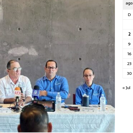
ago
D
2
9
16
23
30
« Jul