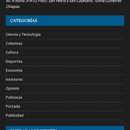
Av. 4 Mzna. 8 #112 Fracc. San Pedro y San Cayetano, Tuxtla Gutiérrez
Chiapas
CATEGORÍAS
Ciencia y Tecnología
Columnas
Cultura
Deportes
Economía
Interiores
Opinión
Policiacas
Portada
Publicidad