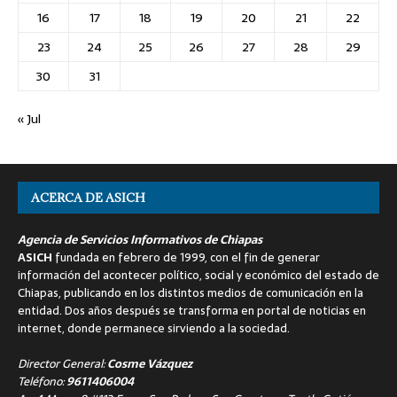
16
17
18
19
20
21
22
23
24
25
26
27
28
29
30
31
« Jul
ACERCA DE ASICH
Agencia de Servicios Informativos de Chiapas
ASICH
fundada en febrero de 1999, con el fin de generar
información del acontecer político, social y económico del estado de
Chiapas, publicando en los distintos medios de comunicación en la
entidad. Dos años después se transforma en portal de noticias en
internet, donde permanece sirviendo a la sociedad.
Director General:
Cosme Vázquez
Teléfono:
9611406004