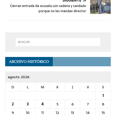
SIGUIENTE
Cierran entrada de escuela con cadena y candado
porque no les mandan director
ARCHIVO HISTÓRICO
agosto 2026
D
L
M
X
J
V
S
1
2
3
4
5
6
7
8
9
10
11
12
13
14
15