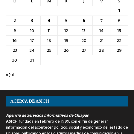
D
L
M
X
J
V
S
1
2
3
4
5
6
7
8
9
10
11
12
13
14
15
16
17
18
19
20
21
22
23
24
25
26
27
28
29
30
31
« Jul
ACERCA DE ASICH
Agencia de Servicios Informativos de Chiapas
ASICH
fundada en febrero de 1999, con el fin de generar
información del acontecer político, social y económico del estado de
Chiapas, publicando en los distintos medios de comunicación en la