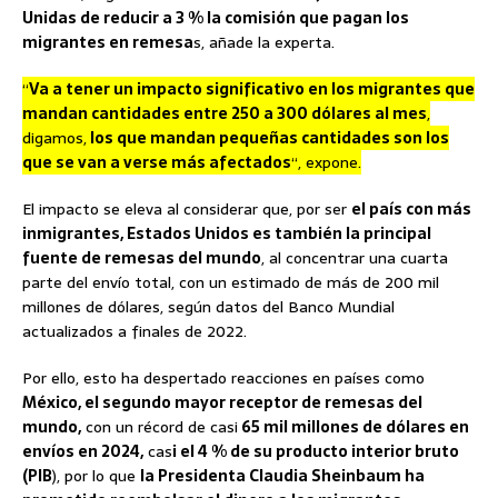
Unidas de reducir a 3 % la comisión que pagan los
migrantes en remesa
s, añade la experta.
“
Va a tener un impacto significativo en los migrantes que
mandan cantidades entre 250 a 300 dólares al mes
,
digamos,
los que mandan pequeñas cantidades son los
que se van a verse más afectados
“, expone.
El impacto se eleva al considerar que, por ser
el país con más
inmigrantes, Estados Unidos es también la principal
fuente de remesas del mundo
, al concentrar una cuarta
parte del envío total, con un estimado de más de 200 mil
millones de dólares, según datos del Banco Mundial
actualizados a finales de 2022.
Por ello, esto ha despertado reacciones en países como
México, el segundo mayor receptor de remesas del
mundo,
con un récord de casi
65 mil millones de dólares en
envíos en 2024,
cas
i el 4 % de su producto interior bruto
(PIB
), por lo que
la Presidenta Claudia Sheinbaum ha