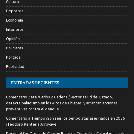
Cultura
Deportes
Economía
Interiores
Opinión
Policiacas
Portada
Publicidad
ENTRADAS RECIENTES
Comentario Zeta /Carlos Z Cadena /Sector salud del Estado,
detecta paludismo en los Altos de Chiapas, y arrancan acciones
preventivas contra el dengue
Comentario a Tiempo /Son seis los periodistas asesinados en 2026
/Teodoro Rentería Arróyave
Desde el Sur /Armando Chacón Ramírez Corzo /Los Chimalapas arde