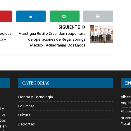
SIGUIENTE
medidas
Atestigua Rutilio Escandón reapertura
ka y
de operaciones de Regal Springs
México- Acuagranjas Dos Lagos
CATEGORÍAS
EN
Ciencia y Tecnología
Alban
Angel
Columnas
l y
El líd
 los
Cultura
preve
 Dos
Fiscal
Deportes
s en