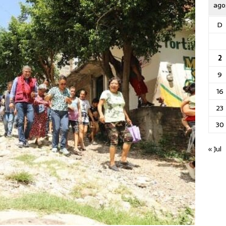
ago
D
2
9
16
23
30
« Jul