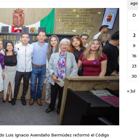
ago
D
2
9
16
23
30
« Jul
tado Luis Ignacio Avendaño Bermúdez reformó el Código