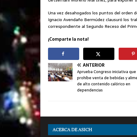
Getsemaní Moreno Martínez, para exponer s
Una vez desahogados los puntos del orden del
Ignacio Avendaño Bermúdez clausuró los trab
correspondiente al Segundo Receso del Primer
¡Comparte la nota!
ANTERIOR
Aprueba Congreso iniciativa que
prohíbe venta de bebidas y alim
de alto contenido calórico en
dependencias
ACERCA DE ASICH