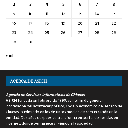
2
3
4
5
6
7
8
9
10
11
12
13
14
15
16
17
18
19
20
21
22
23
24
25
26
27
28
29
30
31
« Jul
ACERCA DE ASICH
Agencia de Servicios Informativos de Chiapas
ASICH
fundada en febrero de 1999, con el fin de generar
información del acontecer político, social y económico del estado de
Chiapas, publicando en los distintos medios de comunicación en la
entidad. Dos años después se transforma en portal de noticias en
internet, donde permanece sirviendo a la sociedad.