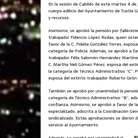
En la sesión de Cabildo de este martes 4 de j
cuerpo edilicio del Ayuntamiento de Tuxtla 
y recursos.
Asimismo, se aprobó la pensión por fallecimie
trabajador Fidencio López Rodas, quien oste
favor de la C. Fidelia González Torres, espos
categoría de Policía. Además, se aprobó a fav
trabajador Félix Salomón Hernández Martínez
C. Martha Neli Gómez Pérez, esposa del exti
la categoría de Técnico Administrativo “C”. P
esposa del extinto trabajador Roberto Girón
También se aprobó por unanimidad la pensión 
categoría de Técnico Administrativo “B”, ads
confianza. Asimismo, se aprobó a favor de la
especializado, adscrita a la Coordinación Gen
sindicalizado. Estas aprobaciones se dieron
servicio al Ayuntamiento.
Además, se aprobó por unanimidad el