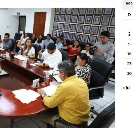
ago
D
2
9
16
23
30
« Jul