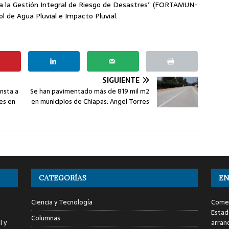
ra la Gestión Integral de Riesgo de Desastres” (FORTAMUN-
l de Agua Pluvial e Impacto Pluvial.
SIGUIENTE
nsta a
Se han pavimentado más de 819 mil m2
es en
en municipios de Chiapas: Angel Torres
CATEGORÍAS
EN
Ciencia y Tecnología
Comen
Estad
Columnas
l y
arran