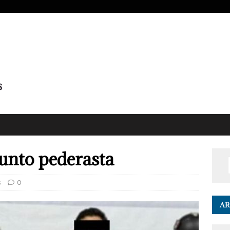
unto pederasta
s
0
AR