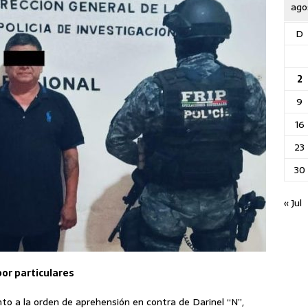
ago
D
2
9
16
23
30
« Jul
por particulares
nto a la orden de aprehensión en contra de Darinel “N”,