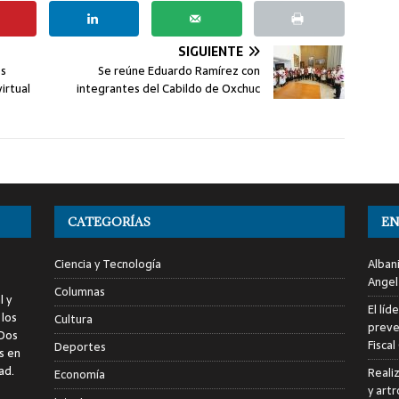
SIGUIENTE
os
Se reúne Eduardo Ramírez con
irtual
integrantes del Cabildo de Oxchuc
CATEGORÍAS
EN
Ciencia y Tecnología
Alban
Angel
Columnas
l y
El líd
 los
Cultura
preve
 Dos
Fiscal
Deportes
s en
ad.
Reali
Economía
y art