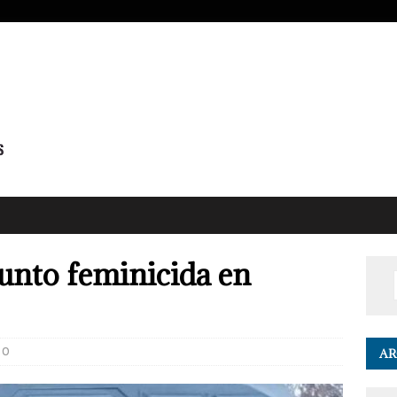
unto feminicida en
0
AR