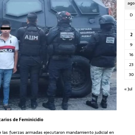
ago
D
2
9
16
23
30
« Jul
tarios de Feminicidio
 de las fuerzas armadas ejecutaron mandamiento judicial en