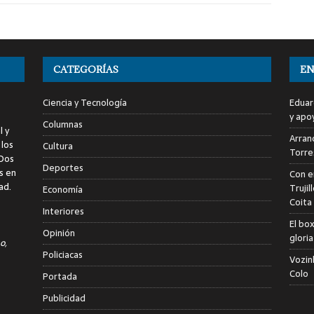
CATEGORÍAS
EN
Ciencia y Tecnología
Eduar
y apo
Columnas
l y
Arranc
 los
Cultura
Torre
 Dos
Deportes
s en
Con e
ad.
Trujil
Economía
Coita
Interiores
El bo
Opinión
glori
o,
Policiacas
Vozin
Colo
Portada
Publicidad