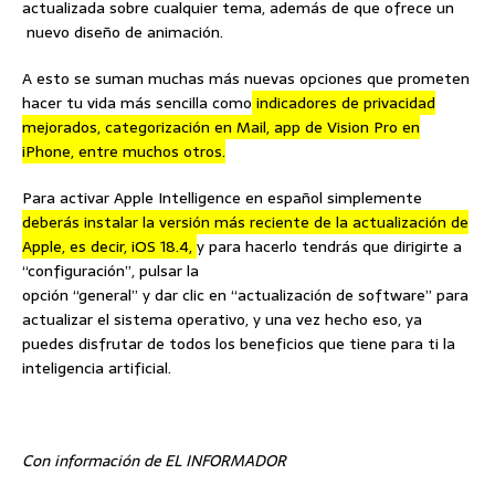
actualizada sobre cualquier tema, además de que ofrece un
nuevo diseño de animación.
A esto se suman muchas más nuevas opciones que prometen
hacer tu vida más sencilla como
indicadores de privacidad
mejorados, categorización en Mail, app de Vision Pro en
iPhone, entre muchos otros.
Para activar Apple Intelligence en español simplemente
deberás instalar la versión más reciente de la actualización de
Apple, es decir, iOS 18.4,
y para hacerlo tendrás que dirigirte a
“configuración”, pulsar la
opción “general” y dar clic en “actualización de software” para
actualizar el sistema operativo, y una vez hecho eso, ya
puedes disfrutar de todos los beneficios que tiene para ti la
inteligencia artificial.
Con información de EL INFORMADOR