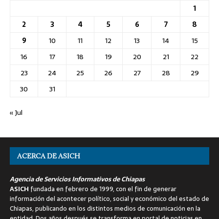
1
2
3
4
5
6
7
8
9
10
11
12
13
14
15
16
17
18
19
20
21
22
23
24
25
26
27
28
29
30
31
« Jul
ACERCA DE ASICH
Agencia de Servicios Informativos de Chiapas
ASICH
fundada en febrero de 1999, con el fin de generar
información del acontecer político, social y económico del estado de
Chiapas, publicando en los distintos medios de comunicación en la
entidad. Dos años después se transforma en portal de noticias en