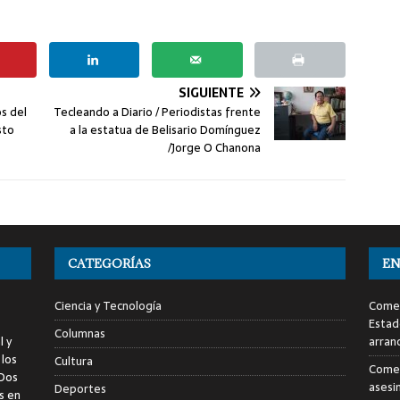
SIGUIENTE
os del
Tecleando a Diario / Periodistas frente
sto
a la estatua de Belisario Domínguez
/Jorge O Chanona
CATEGORÍAS
EN
Ciencia y Tecnología
Comen
Estad
Columnas
l y
arran
 los
Cultura
Comen
 Dos
asesi
Deportes
s en