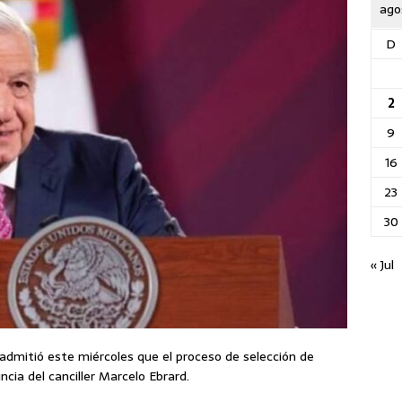
ago
D
2
9
16
23
30
« Jul
dmitió este miércoles que el proceso de selección de
ncia del canciller Marcelo Ebrard.