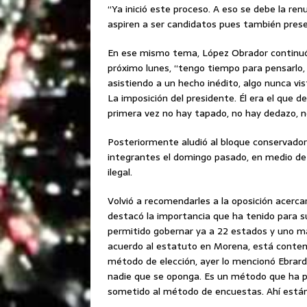
“Ya inició este proceso. A eso se debe la ren
aspiren a ser candidatos pues también prese
En ese mismo tema, López Obrador continuó 
próximo lunes, “tengo tiempo para pensarlo,
asistiendo a un hecho inédito, algo nunca v
La imposición del presidente. Él era el que 
primera vez no hay tapado, no hay dedazo, n
Posteriormente aludió al bloque conservador 
integrantes el domingo pasado, en medio de l
ilegal.
Volvió a recomendarles a la oposición acerca
destacó la importancia que ha tenido para 
permitido gobernar ya a 22 estados y uno más
acuerdo al estatuto en Morena, está contem
método de elección, ayer lo mencionó Ebrard
nadie que se oponga. Es un método que ha p
sometido al método de encuestas. Ahí están 