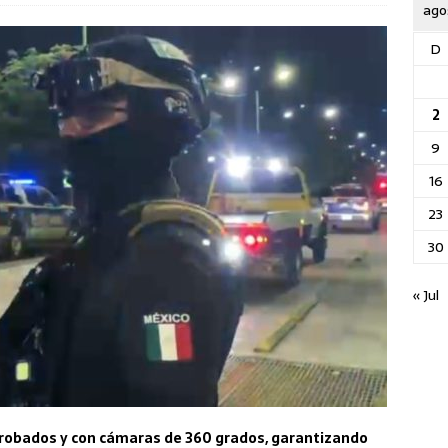
ago
D
2
9
16
23
30
« Jul
 robados y con cámaras de 360 grados, garantizando