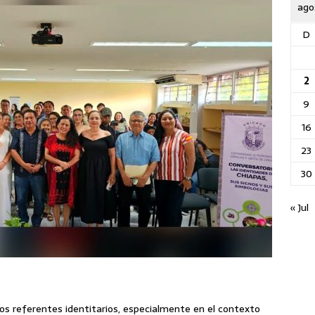
ago
D
2
9
16
23
30
« Jul
vos referentes identitarios, especialmente en el contexto