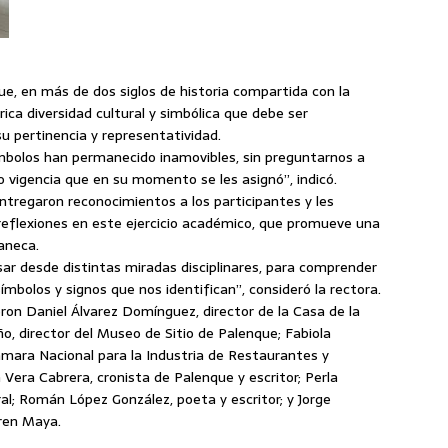
e, en más de dos siglos de historia compartida con la
ica diversidad cultural y simbólica que debe ser
 pertinencia y representatividad.
bolos han permanecido inamovibles, sin preguntarnos a
 o vigencia que en su momento se les asignó”, indicó.
entregaron reconocimientos a los participantes y les
 reflexiones en este ejercicio académico, que promueve una
paneca.
ar desde distintas miradas disciplinares, para comprender
ímbolos y signos que nos identifican”, consideró la rectora.
eron Daniel Álvarez Domínguez, director de la Casa de la
o, director del Museo de Sitio de Palenque; Fabiola
mara Nacional para la Industria de Restaurantes y
ra Cabrera, cronista de Palenque y escritor; Perla
al; Román López González, poeta y escritor; y Jorge
Tren Maya.