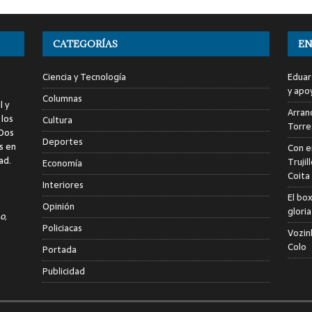
CATEGORÍAS
EN
Ciencia y Tecnología
Eduar
y apo
Columnas
l y
Arranc
 los
Cultura
Torre
 Dos
Deportes
s en
Con e
ad.
Trujil
Economía
Coita
Interiores
El bo
Opinión
glori
o,
Policiacas
Vozin
Colo
Portada
Publicidad