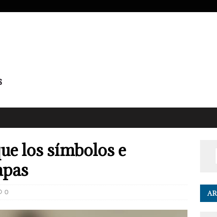
ue los símbolos e
apas
0
AR