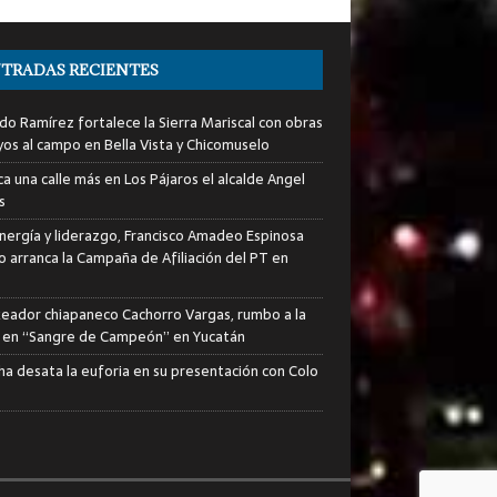
TRADAS RECIENTES
do Ramírez fortalece la Sierra Mariscal con obras
yos al campo en Bella Vista y Chicomuselo
a una calle más en Los Pájaros el alcalde Angel
s
nergía y liderazgo, Francisco Amadeo Espinosa
lo arranca la Campaña de Afiliación del PT en
xeador chiapaneco Cachorro Vargas, rumbo a la
a en “Sangre de Campeón” en Yucatán
ha desata la euforia en su presentación con Colo