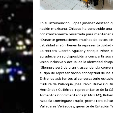
En su intervención, López Jiménez destacó qu
nación mexicana, Chiapas ha construido una r
constantemente revisitada para mantener su
“Durante generaciones, muchos de estos sím
cabalidad si aún tienen la representatividad
La rectora, Cicerón Aguilar y Enrique Pérez, 
agradecieron su disposición a compartir sus
visión inclusiva y actual de la identidad chia
“Siempre será de gran trascendencia convers
el tipo de representación conceptual de los s
Entre los asistentes al conversatorio estuvi
Cultura de Palenque; José Pablo Bravo Coutiñ
Hernández Gutiérrez, representante de la Cá
Alimentos Condimentados (CANIRAC); Rubén Ve
Micaela Domínguez Trujillo, promotora cultur
Valladares Velázquez, gerente de Estación 