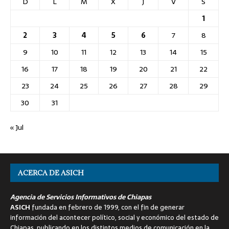
D
L
M
X
J
V
S
1
2
3
4
5
6
7
8
9
10
11
12
13
14
15
16
17
18
19
20
21
22
23
24
25
26
27
28
29
30
31
« Jul
ACERCA DE ASICH
Agencia de Servicios Informativos de Chiapas
ASICH
fundada en febrero de 1999, con el fin de generar
información del acontecer político, social y económico del estado de
Chiapas, publicando en los distintos medios de comunicación en la