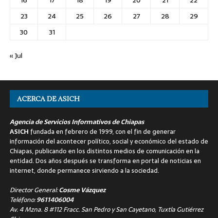
16
17
18
19
20
21
22
23
24
25
26
27
28
29
30
31
« Jul
ACERCA DE ASICH
Agencia de Servicios Informativos de Chiapas
ASICH
fundada en febrero de 1999, con el fin de generar
información del acontecer político, social y económico del estado de
Chiapas, publicando en los distintos medios de comunicación en la
entidad. Dos años después se transforma en portal de noticias en
internet, donde permanece sirviendo a la sociedad.
Director General:
Cosme Vázquez
Teléfono:
9611406004
Av. 4 Mzna. 8 #112 Fracc. San Pedro y San Cayetano, Tuxtla Gutiérrez