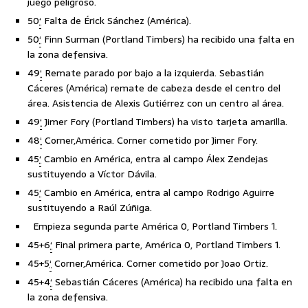
juego peligroso.
50
‘
Falta de Érick Sánchez (América).
50
‘
Finn Surman (Portland Timbers) ha recibido una falta en
la zona defensiva.
49
‘
Remate parado por bajo a la izquierda. Sebastián
Cáceres (América) remate de cabeza desde el centro del
área. Asistencia de Alexis Gutiérrez con un centro al área.
49
‘
Jimer Fory (Portland Timbers) ha visto tarjeta amarilla.
48
‘
Corner,América. Corner cometido por Jimer Fory.
45
‘
Cambio en América, entra al campo Álex Zendejas
sustituyendo a Víctor Dávila.
45
‘
Cambio en América, entra al campo Rodrigo Aguirre
sustituyendo a Raúl Zúñiga.
Empieza segunda parte América 0, Portland Timbers 1.
45+6
‘
Final primera parte, América 0, Portland Timbers 1.
45+5
‘
Corner,América. Corner cometido por Joao Ortiz.
45+4
‘
Sebastián Cáceres (América) ha recibido una falta en
la zona defensiva.