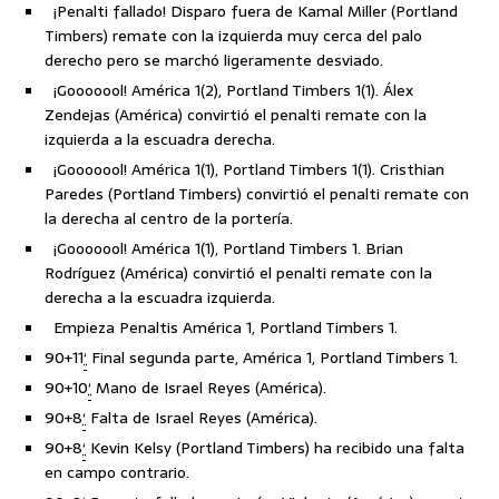
¡Penalti fallado! Disparo fuera de Kamal Miller (Portland
Timbers) remate con la izquierda muy cerca del palo
derecho pero se marchó ligeramente desviado.
¡Gooooool! América 1(2), Portland Timbers 1(1). Álex
Zendejas (América) convirtió el penalti remate con la
izquierda a la escuadra derecha.
¡Gooooool! América 1(1), Portland Timbers 1(1). Cristhian
Paredes (Portland Timbers) convirtió el penalti remate con
la derecha al centro de la portería.
¡Gooooool! América 1(1), Portland Timbers 1. Brian
Rodríguez (América) convirtió el penalti remate con la
derecha a la escuadra izquierda.
Empieza Penaltis América 1, Portland Timbers 1.
90+11
‘
Final segunda parte, América 1, Portland Timbers 1.
90+10
‘
Mano de Israel Reyes (América).
90+8
‘
Falta de Israel Reyes (América).
90+8
‘
Kevin Kelsy (Portland Timbers) ha recibido una falta
en campo contrario.