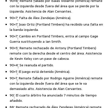
90+8
‘
Remate fallado por Isaías Violante (América) remate
con la izquierda desde fuera del área que se pierde por la
izquierda. Asistencia de Alan Cervantes.
90+7
‘
Falta de Álex Zendejas (América).
90+7
‘
Joao Ortiz (Portland Timbers) ha recibido una falta en
la banda izquierda.
90+7
‘
Cambio en Portland Timbers, entra al campo Gage
Guerra sustituyendo a Ian Smith.
90+5
‘
Remate rechazado de Antony (Portland Timbers)
remate con la derecha desde el centro del área. Asistencia
de Kevin Kelsy con un pase de cabeza.
90+4
‘
Se reanuda el partido.
90+1
‘
El juego está detenido (América).
90+1
‘
Remate fallado por Rodrigo Aguirre (América) remate
con la izquierda desde fuera del área que se le va
demasiado alto. Asistencia de Alan Cervantes.
90
‘
El cuarto árbitro ha anunciado 7 minutos de tiempo
añadido.
88
‘
Remate rechazado de Álex Zendejas (América) remate