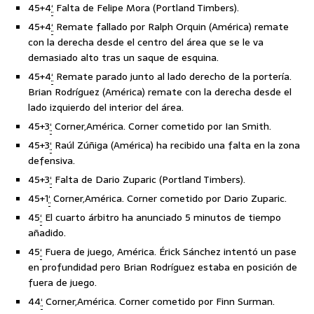
45+4
‘
Falta de Felipe Mora (Portland Timbers).
45+4
‘
Remate fallado por Ralph Orquin (América) remate
con la derecha desde el centro del área que se le va
demasiado alto tras un saque de esquina.
45+4
‘
Remate parado junto al lado derecho de la portería.
Brian Rodríguez (América) remate con la derecha desde el
lado izquierdo del interior del área.
45+3
‘
Corner,América. Corner cometido por Ian Smith.
45+3
‘
Raúl Zúñiga (América) ha recibido una falta en la zona
defensiva.
45+3
‘
Falta de Dario Zuparic (Portland Timbers).
45+1
‘
Corner,América. Corner cometido por Dario Zuparic.
45
‘
El cuarto árbitro ha anunciado 5 minutos de tiempo
añadido.
45
‘
Fuera de juego, América. Érick Sánchez intentó un pase
en profundidad pero Brian Rodríguez estaba en posición de
fuera de juego.
44
‘
Corner,América. Corner cometido por Finn Surman.