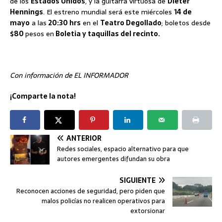
de los
Estados Unidos
, y la guitarra virtuosa de
Dieter
Hennings
. El estreno mundial será este miércoles
14 de
mayo
a las
20:30 hrs
en el
Teatro Degollado
; boletos desde
$80
pesos en
Boletia y taquillas del recinto.
Con información de EL INFORMADOR
¡Comparte la nota!
ANTERIOR
Redes sociales, espacio alternativo para que
autores emergentes difundan su obra
SIGUIENTE
Reconocen acciones de seguridad, pero piden que
malos policías no realicen operativos para
extorsionar