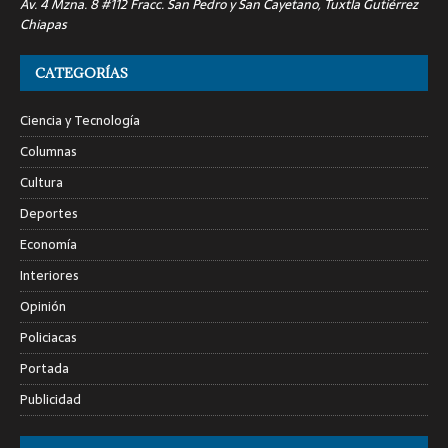
Av. 4 Mzna. 8 #112 Fracc. San Pedro y San Cayetano, Tuxtla Gutiérrez
Chiapas
CATEGORÍAS
Ciencia y Tecnología
Columnas
Cultura
Deportes
Economía
Interiores
Opinión
Policiacas
Portada
Publicidad