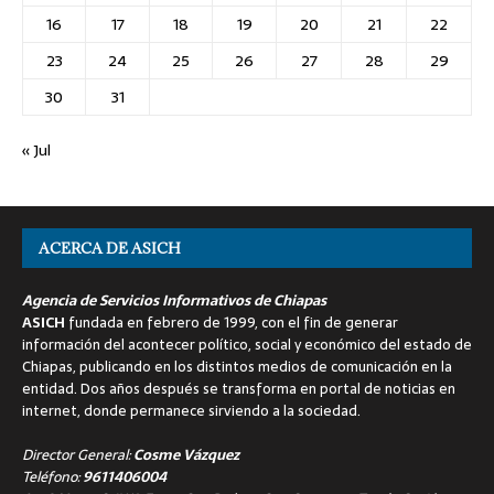
16
17
18
19
20
21
22
23
24
25
26
27
28
29
30
31
« Jul
ACERCA DE ASICH
Agencia de Servicios Informativos de Chiapas
ASICH
fundada en febrero de 1999, con el fin de generar
información del acontecer político, social y económico del estado de
Chiapas, publicando en los distintos medios de comunicación en la
entidad. Dos años después se transforma en portal de noticias en
internet, donde permanece sirviendo a la sociedad.
Director General:
Cosme Vázquez
Teléfono:
9611406004