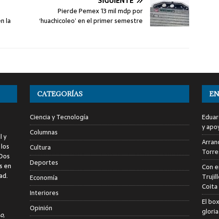
SIGUIENTE
Pierde Pemex 13 mil mdp por
n la
‘huachicoleo’ en el primer semestre
CATEGORÍAS
EN
Ciencia y Tecnología
Eduar
y apo
Columnas
l y
Arranc
 los
Cultura
Torre
 Dos
Deportes
s en
Con e
ad.
Trujil
Economía
Coita
Interiores
El bo
Opinión
glori
o,