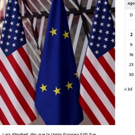
ago
D
2
9
16
23
30
« Jul
Lars Klingbeil, dijo que la Unión Europea (UE) fue