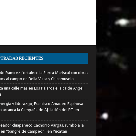
TRADAS RECIENTES
do Ramírez fortalece la Sierra Mariscal con obras
yos al campo en Bella Vista y Chicomuselo
a una calle más en Los Pájaros el alcalde Angel
s
nergía y liderazgo, Francisco Amadeo Espinosa
lo arranca la Campaña de Afiliación del PT en
xeador chiapaneco Cachorro Vargas, rumbo a la
a en “Sangre de Campeón” en Yucatán