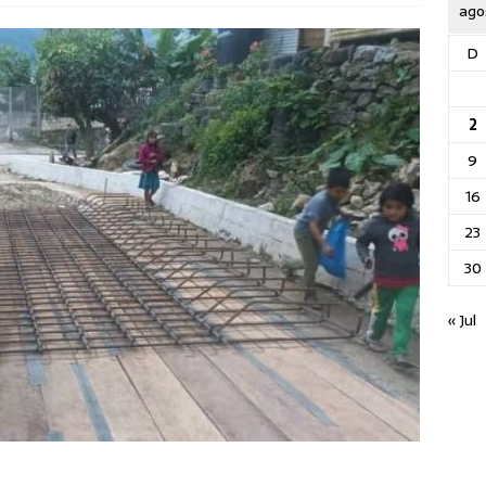
ago
D
2
9
16
23
30
« Jul