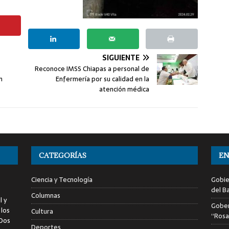
SIGUIENTE
Reconoce IMSS Chiapas a personal de
n
Enfermería por su calidad en la
atención médica
CATEGORÍAS
EN
Ciencia y Tecnología
Gobie
del Ba
Columnas
l y
Gober
 los
Cultura
“Rosa
 Dos
Deportes