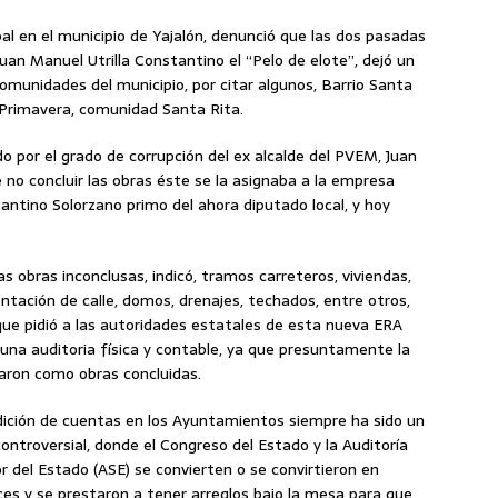
pal en el municipio de Yajalón, denunció que las dos pasadas
uan Manuel Utrilla Constantino el “Pelo de elote”, dejó un
 comunidades del municipio, por citar algunos, Barrio Santa
a Primavera, comunidad Santa Rita.
o por el grado de corrupción del ex alcalde del PVEM, Juan
no concluir las obras éste se la asignaba a la empresa
ntino Solorzano primo del ahora diputado local, y hoy
as obras inconclusas, indicó, tramos carreteros, viviendas,
ntación de calle, domos, drenajes, techados, entre otros,
 que pidió a las autoridades estatales de esta nueva ERA
 una auditoria física y contable, ya que presuntamente la
aron como obras concluidas.
dición de cuentas en los Ayuntamientos siempre ha sido un
ntroversial, donde el Congreso del Estado y la Auditoría
r del Estado (ASE) se convierten o se convirtieron en
ces y se prestaron a tener arreglos bajo la mesa para que