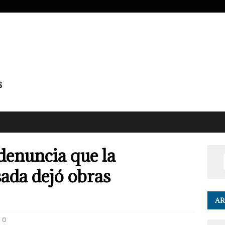
 denuncia que la
ada dejó obras
AR
0