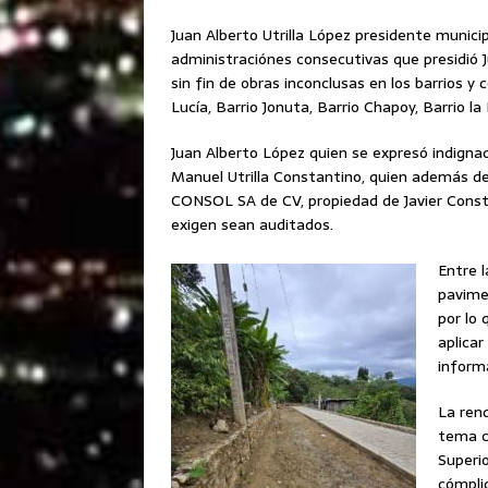
Juan Alberto Utrilla López presidente munici
administraciónes consecutivas que presidió J
sin fin de obras inconclusas en los barrios y
Lucía, Barrio Jonuta, Barrio Chapoy, Barrio l
Juan Alberto López quien se expresó indignad
Manuel Utrilla Constantino, quien además de 
CONSOL SA de CV, propiedad de Javier Consta
exigen sean auditados.
Entre l
pavime
por lo
aplicar
inform
La ren
tema co
Superio
cómpli