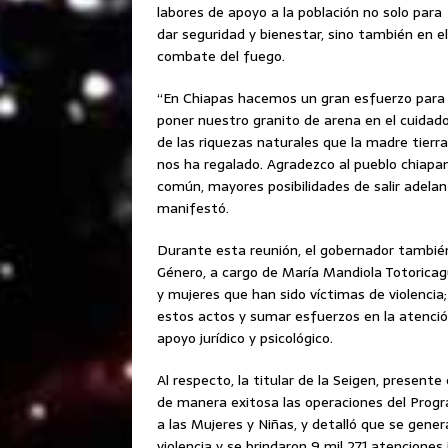
labores de apoyo a la población no solo para
dar seguridad y bienestar, sino también en el
combate del fuego.
“En Chiapas hacemos un gran esfuerzo para
poner nuestro granito de arena en el cuidad
de las riquezas naturales que la madre tierra
nos ha regalado. Agradezco al pueblo chiapan
común, mayores posibilidades de salir adelan
manifestó.
Durante esta reunión, el gobernador también
Género, a cargo de María Mandiola Totoricagu
y mujeres que han sido víctimas de violencia;
estos actos y sumar esfuerzos en la atenció
apoyo jurídico y psicológico.
Al respecto, la titular de la Seigen, present
de manera exitosa las operaciones del Progr
a las Mujeres y Niñas, y detalló que se gene
violencia y se brindaron 9 mil 271 atenciones 