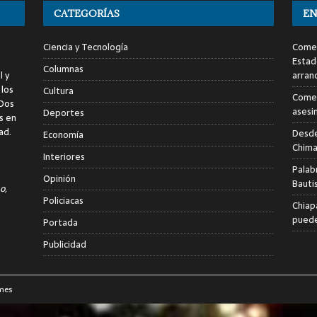
CATEGORÍAS
EN
Ciencia y Tecnología
Comen
Estad
Columnas
l y
arran
 los
Cultura
Comen
 Dos
asesi
Deportes
s en
ad.
Desde
Economía
Chima
Interiores
Palab
Opinión
Bauti
o,
Policiacas
Chiap
puede
Portada
Publicidad
mes