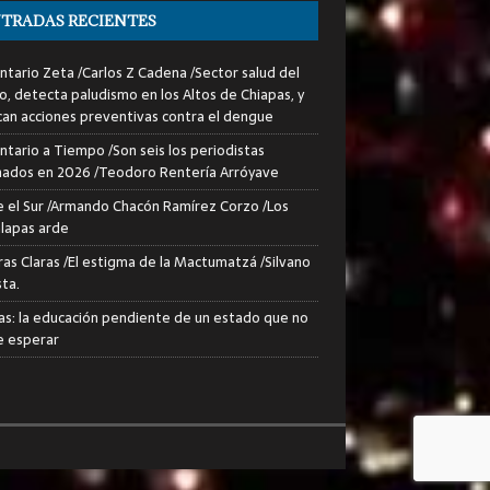
TRADAS RECIENTES
tario Zeta /Carlos Z Cadena /Sector salud del
o, detecta paludismo en los Altos de Chiapas, y
can acciones preventivas contra el dengue
tario a Tiempo /Son seis los periodistas
nados en 2026 /Teodoro Rentería Arróyave
 el Sur /Armando Chacón Ramírez Corzo /Los
lapas arde
ras Claras /El estigma de la Mactumatzá /Silvano
sta.
as: la educación pendiente de un estado que no
 esperar