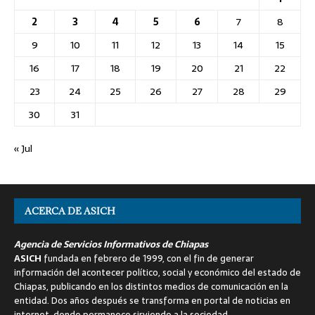
2
3
4
5
6
7
8
9
10
11
12
13
14
15
16
17
18
19
20
21
22
23
24
25
26
27
28
29
30
31
« Jul
ACERCA DE ASICH
Agencia de Servicios Informativos de Chiapas
ASICH
fundada en febrero de 1999, con el fin de generar
información del acontecer político, social y económico del estado de
Chiapas, publicando en los distintos medios de comunicación en la
entidad. Dos años después se transforma en portal de noticias en
internet, donde permanece sirviendo a la sociedad.