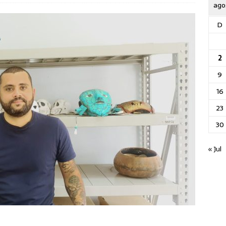
ago
D
2
9
16
23
30
« Jul