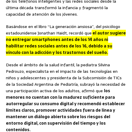
de los teléfonos inteligentes y las redes sociales desde la
última década transformó la infancia y fragmentó la
capacidad de atención de los jóvenes.
Basándose en el libro “La generación ansiosa”, del psicólogo
estadounidense Jonathan Haidt, recordó que
el autor sugiere
no entregar smartphones antes de los 14 años ni
habilitar redes sociales antes de los 16, debido a su
vínculo con la adicción y los trastornos del sueño.
Desde el ámbito de la salud infantil, la pediatra Silvina
Pedrouzo, especialista en el impacto de las tecnologías en
niños y adolescentes y presidenta de la Subcomisión de TICs
de la Sociedad Argentina de Pediatría, subrayó la necesidad de
una participación activa de los adultos, afirmó que
los
menores no cuentan con la madurez suficiente para
autorregular su consumo digital y recomendó establecer
límites claros, promover actividades fuera de línea y
mantener un diálogo abierto sobre los riesgos del
entorno digital, con supervisión del tiempo y los
contenidos.