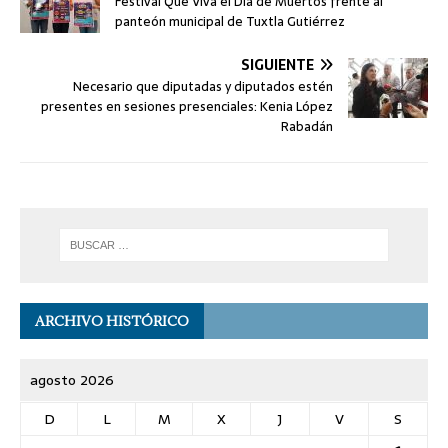
Festival Que Viva el Día de Muertos frente al
panteón municipal de Tuxtla Gutiérrez
SIGUIENTE
Necesario que diputadas y diputados estén
presentes en sesiones presenciales: Kenia López
Rabadán
ARCHIVO HISTÓRICO
agosto 2026
D
L
M
X
J
V
S