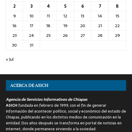
2
3
4
5
6
7
8
9
10
11
12
13
14
15
16
17
18
19
20
21
22
23
24
25
26
27
28
29
30
31
« Jul
ACERCA DE ASICH
Agencia de Servicios Informativos de Chiapas
ASICH
fundada en febrero de 1999, con el fin de generar
información del acontecer político, social y económico del estado de
Chiapas, publicando en los distintos medios de comunicación en la
entidad. Dos años después se transforma en portal de noticias en
internet, donde permanece sirviendo a la sociedad.