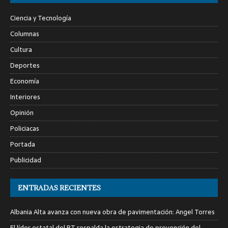
Ciencia y Tecnología
Columnas
Cultura
Deportes
Economía
Interiores
Opinión
Policiacas
Portada
Publicidad
ENTRADAS RECIENTES
Albania Alta avanza con nueva obra de pavimentación: Angel Torres
El líder estatal del PT respalda la estrategia de prevención del