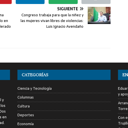
SIGUIENTE
ena
Congreso trabaja para que la niñez y
lo en
las mujeres vivan libres de violencias:
iderado
Luis Ignacio Avendaño
CATEGORÍAS
EN
Ciencia y Tecnología
Eduar
y apo
Columnas
l y
Arranc
 los
Cultura
Torre
 Dos
Deportes
s en
Con e
ad.
Trujil
Economía