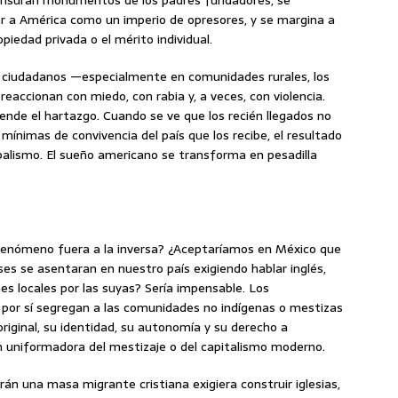
 censuran monumentos de los padres fundadores, se
ar a América como un imperio de opresores, y se margina a
ropiedad privada o el mérito individual.
s ciudadanos —especialmente en comunidades rurales, los
eaccionan con miedo, con rabia y, a veces, con violencia.
iende el hartazgo. Cuando se ve que los recién llegados no
s mínimas de convivencia del país que los recibe, el resultado
ribalismo. El sueño americano se transforma en pesadilla
l fenómeno fuera a la inversa? ¿Aceptaríamos en México que
es se asentaran en nuestro país exigiendo hablar inglés,
nes locales por las suyas? Sería impensable. Los
por sí segregan a las comunidades no indígenas o mestizas
riginal, su identidad, su autonomía y su derecho a
n uniformadora del mestizaje o del capitalismo moderno.
Irán una masa migrante cristiana exigiera construir iglesias,