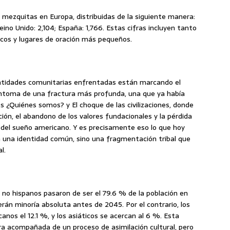
ezquitas en Europa, distribuidas de la siguiente manera:
ino Unido: 2,104; España: 1,766. Estas cifras incluyen tanto
cos y lugares de oración más pequeños.
identidades comunitarias enfrentadas están marcando el
 síntoma de una fractura más profunda, una que ya había
s ¿Quiénes somos? y El choque de las civilizaciones, donde
ción, el abandono de los valores fundacionales y la pérdida
so del sueño americano. Y es precisamente eso lo que hoy
n una identidad común, sino una fragmentación tribal que
l.
 no hispanos pasaron de ser el 79.6 % de la población en
rán minoría absoluta antes de 2045. Por el contrario, los
anos el 12.1 %, y los asiáticos se acercan al 6 %. Esta
ra acompañada de un proceso de asimilación cultural, pero