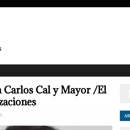
Carlos Cal y Mayor /El
izaciones
0
AR