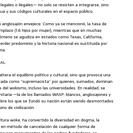
gales o ilegales— no solo se resisten a integrarse, sino
 y sus códigos culturales en el espacio público.
en anglosajón envejece. Como ya se mencionó, la tasa de
eemplazo (1.6 hijos por mujer), mientras que en muchas
ómeno se agudiza en estados como Texas, California,
perder predominio y la historia nacional es sustituida por
ia.
RAL
era el equilibrio político y cultural, sino que provoca una
izada como “supremacista” por quienes, sumados, dominan
os del wokismo, incluso las universidades. En realidad, se
unitaria —la de los llamados WASP: blancos, anglosajones y
obre los que se fundó su nación están siendo desmontados
no de civilización.
tura woke, ha convertido la diversidad en dogma, la
ica en método de cancelación de cualquier forma de