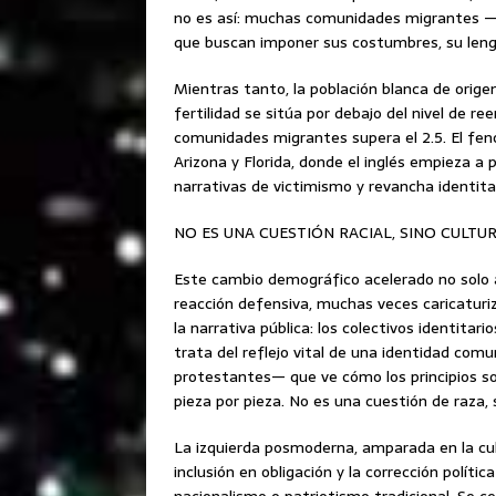
no es así: muchas comunidades migrantes —le
que buscan imponer sus costumbres, su lengua
Mientras tanto, la población blanca de orig
fertilidad se sitúa por debajo del nivel de r
comunidades migrantes supera el 2.5. El fen
Arizona y Florida, donde el inglés empieza a 
narrativas de victimismo y revancha identitar
NO ES UNA CUESTIÓN RACIAL, SINO CULTU
Este cambio demográfico acelerado no solo alt
reacción defensiva, muchas veces caricatur
la narrativa pública: los colectivos identitari
trata del reflejo vital de una identidad com
protestantes— que ve cómo los principios s
pieza por pieza. No es una cuestión de raza, si
La izquierda posmoderna, amparada en la cul
inclusión en obligación y la corrección polít