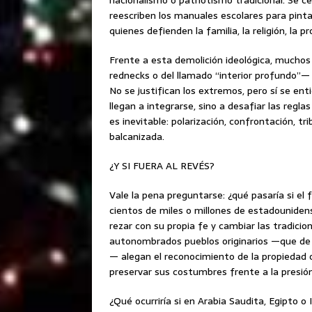
nacionalismo o patriotismo tradicional. Se
reescriben los manuales escolares para pint
quienes defienden la familia, la religión, la p
Frente a esta demolición ideológica, mucho
rednecks o del llamado “interior profundo”— r
No se justifican los extremos, pero sí se ent
llegan a integrarse, sino a desafiar las regla
es inevitable: polarización, confrontación, t
balcanizada.
¿Y SI FUERA AL REVÉS?
Vale la pena preguntarse: ¿qué pasaría si e
cientos de miles o millones de estadounidens
rezar con su propia fe y cambiar las tradicio
autonombrados pueblos originarios —que de 
— alegan el reconocimiento de la propiedad o
preservar sus costumbres frente a la presió
¿Qué ocurriría si en Arabia Saudita, Egipto o 