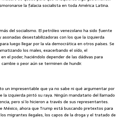
smoronarse la falacia socialista en toda América Latina.
más del socialismo. El petróleo venezolano ha sido fuente
asonadas desestabilizadoras con los que la izquierda
para luego llegar por la vía democrática en otros países. Se
ramatizando los males, exacerbando el oído, el
z en el poder, haciéndolo depender de las dádivas para
cambie o peor aún se terminen de hundir.
elto un impresentable que ya no sabe ni qué argumentar por
de la izquierda pintó su raya. Ningún mandatario del llamado
ncia, pero sí lo hicieron a través de sus representantes.
o de México, ahora que Trump está buscando pretextos para
 los migrantes ilegales, los capos de la droga y el tratado de