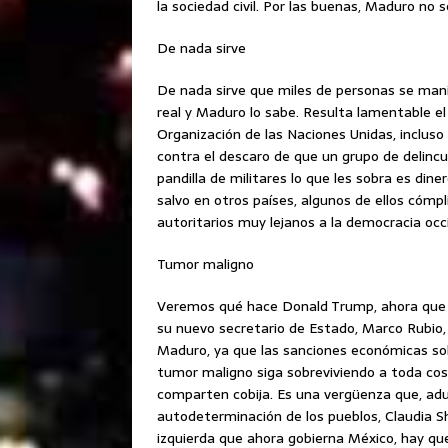
la sociedad civil. Por las buenas, Maduro no s
De nada sirve
De nada sirve que miles de personas se man
real y Maduro lo sabe. Resulta lamentable el
Organización de las Naciones Unidas, inclus
contra el descaro de que un grupo de delinc
pandilla de militares lo que les sobra es dine
salvo en otros países, algunos de ellos cómp
autoritarios muy lejanos a la democracia occ
Tumor maligno
Veremos qué hace Donald Trump, ahora que l
su nuevo secretario de Estado, Marco Rubio
Maduro, ya que las sanciones económicas so
tumor maligno siga sobreviviendo a toda cost
comparten cobija. Es una vergüenza que, aduc
autodeterminación de los pueblos, Claudia Sh
izquierda que ahora gobierna México, hay que