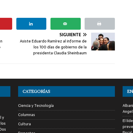
SIGUIENTE
on
Asiste Eduardo Ramírez al informe de
o
los 100 días de gobierno de la
presidenta Claudia Sheinbaum
CATEGORÍAS
EN
Ciencia y Tecnología
Alban
Angel
Columnas
l y
El líd
 los
Cultura
preve
 Dos
Fiscal