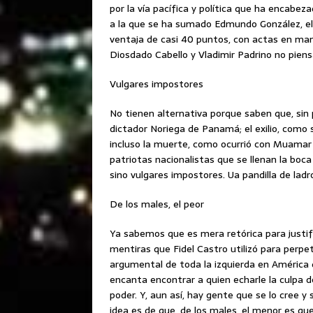
por la vía pacífica y política que ha encabe
a la que se ha sumado Edmundo González, el
ventaja de casi 40 puntos, con actas en man
Diosdado Cabello y Vladimir Padrino no piens
Vulgares impostores
No tienen alternativa porque saben que, sin p
dictador Noriega de Panamá; el exilio, como 
incluso la muerte, como ocurrió con Muamar 
patriotas nacionalistas que se llenan la boca
sino vulgares impostores. Ua pandilla de ladr
De los males, el peor
Ya sabemos que es mera retórica para justif
mentiras que Fidel Castro utilizó para perpe
argumental de toda la izquierda en América q
encanta encontrar a quien echarle la culpa d
poder. Y, aun así, hay gente que se lo cree y
idea es de que, de los males, el menor es q