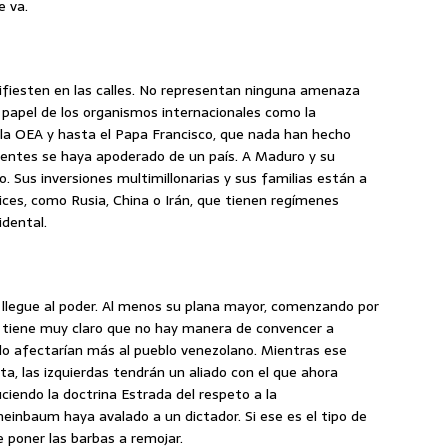
e va.
ifiesten en las calles. No representan ninguna amenaza
 papel de los organismos internacionales como la
o la OEA y hasta el Papa Francisco, que nada han hecho
uentes se haya apoderado de un país. A Maduro y su
ro. Sus inversiones multimillonarias y sus familias están a
lices, como Rusia, China o Irán, que tienen regímenes
idental.
legue al poder. Al menos su plana mayor, comenzando por
, tiene muy claro que no hay manera de convencer a
lo afectarían más al pueblo venezolano. Mientras ese
a, las izquierdas tendrán un aliado con el que ahora
iendo la doctrina Estrada del respeto a la
einbaum haya avalado a un dictador. Si ese es el tipo de
 poner las barbas a remojar.