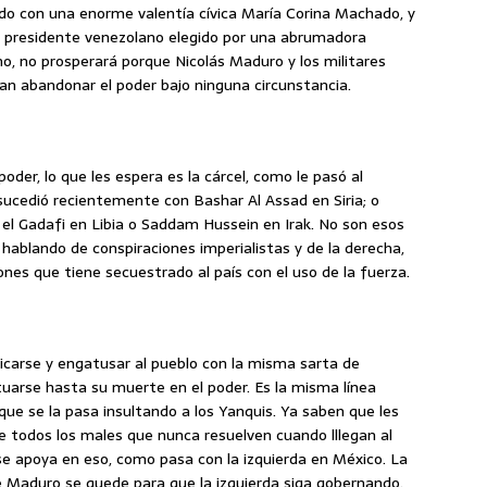
zado con una enorme valentía cívica María Corina Machado, y
 presidente venezolano elegido por una abrumadora
o, no prosperará porque Nicolás Maduro y los militares
an abandonar el poder bajo ninguna circunstancia.
oder, lo que les espera es la cárcel, como le pasó al
sucedió recientemente con Bashar Al Assad en Siria; o
el Gadafi en Libia o Saddam Hussein en Irak. No son esos
 hablando de conspiraciones imperialistas y de la derecha,
ones que tiene secuestrado al país con el uso de la fuerza.
icarse y engatusar al pueblo con la misma sarta de
tuarse hasta su muerte en el poder. Es la misma línea
ue se la pasa insultando a los Yanquis. Ya saben que les
e todos los males que nunca resuelven cuando lllegan al
 se apoya en eso, como pasa con la izquierda en México. La
ue Maduro se quede para que la izquierda siga gobernando.