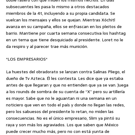
doble rasero con que miden los mismos hechos. En días
subsecuentes les pasa lo mismo a otros destacados
miembros de la 4t, incluyendo a su propia candidata. Se
vuelcan los mensajes y ellos se quejan. Mientras Xóchitl
avanza en su campaña, ellos se enfrascan en los pleitos de
barrio. Mantiene por cuarta semana consecutiva los hashtag
en un tema que tiene desquiciado al presidente. Loret no le
da respiro y al parecer trae más munición.
*LOS EMPRESARIOS*
La huestes del obradorato se lanzan contra Salinas Pliego, el
dueño de Tv Azteca. Él les contesta. Les dice que ya estaba
antes de que llegaran y que no entienden que ya se van. Juega
a los rounds de sombra de su cuenta de “X” pero su artillería
es mayor. Sabe que no le aguantan ni una semana en un
noticiero que ven en todo el país y donde no llegan las redes,
pero los sabuesos del presidente lo retan, no miden las
consecuencias. No es el único empresario, Slim ya pintó su
raya y son más los agraviados. Los que saben que México
puede crecer mucho más, pero no con está yunta de