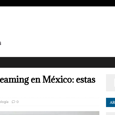
reaming en México: estas
ología
0
AR