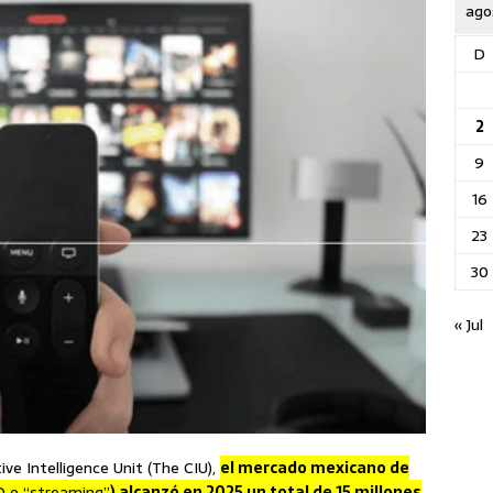
ago
D
2
9
16
23
30
« Jul
e Intelligence Unit (The CIU),
el mercado mexicano de
D o “streaming”
) alcanzó en 2025 un total de 15 millones