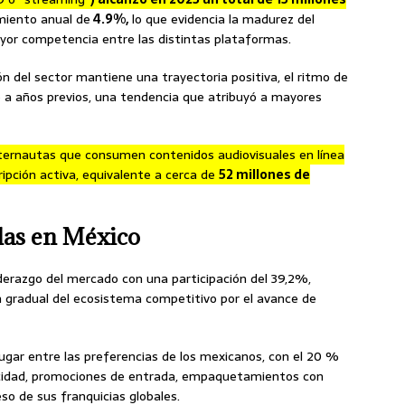
miento anual de
4.9%,
lo que evidencia la madurez del
ayor competencia entre las distintas plataformas.
n del sector mantiene una trayectoria positiva, el ritmo de
a años previos, una tendencia que atribuyó a mayores
nternautas que consumen contenidos audiovisuales en línea
ipción activa, equivalente a cerca de
52 millones de
das en México
iderazgo del mercado con una participación del 39,2%,
 gradual del ecosistema competitivo por el avance de
lugar entre las preferencias de los mexicanos, con el 20 %
icidad, promociones de entrada, empaquetamientos con
so de sus franquicias globales.