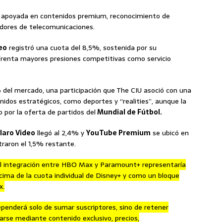
%, apoyada en contenidos premium, reconocimiento de
dores de telecomunicaciones.
eo
registró una cuota del 8,5%, sostenida por su
frenta mayores presiones competitivas como servicio
del mercado, una participación que The CIU asoció con una
nidos estratégicos, como deportes y “realities”, aunque la
 por la oferta de partidos del
Mundial de Fútbol.
laro Video
llegó al 2,4% y
YouTube Premium
se ubicó en
traron el 1,5% restante.
l integración entre HBO Max y Paramount+ representaría
ima de la cuota individual de Disney+ y como un bloque
x.
penderá solo de sumar suscriptores, sino de retener
iarse mediante contenido exclusivo, precios,