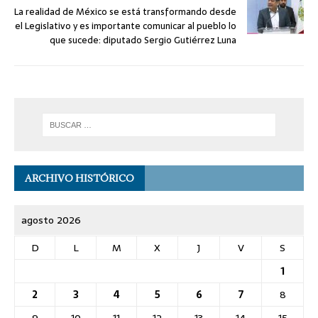
La realidad de México se está transformando desde
el Legislativo y es importante comunicar al pueblo lo
que sucede: diputado Sergio Gutiérrez Luna
ARCHIVO HISTÓRICO
agosto 2026
D
L
M
X
J
V
S
1
2
3
4
5
6
7
8
9
10
11
12
13
14
15