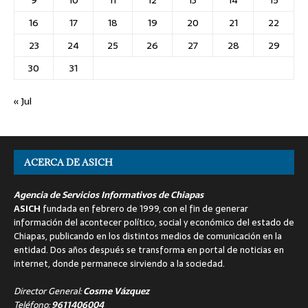
16
17
18
19
20
21
22
23
24
25
26
27
28
29
30
31
« Jul
ACERCA DE ASICH
Agencia de Servicios Informativos de Chiapas
ASICH
fundada en febrero de 1999, con el fin de generar
información del acontecer político, social y económico del estado de
Chiapas, publicando en los distintos medios de comunicación en la
entidad. Dos años después se transforma en portal de noticias en
internet, donde permanece sirviendo a la sociedad.
Director General:
Cosme Vázquez
Teléfono:
9611406004