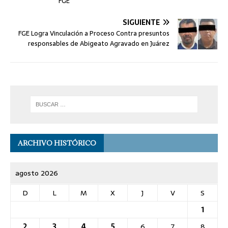
FGE
SIGUIENTE
FGE Logra Vinculación a Proceso Contra presuntos
responsables de Abigeato Agravado en Juárez
ARCHIVO HISTÓRICO
agosto 2026
D
L
M
X
J
V
S
1
2
3
4
5
6
7
8