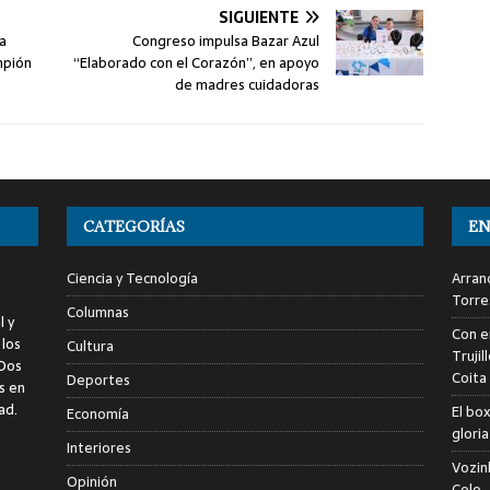
SIGUIENTE
a
Congreso impulsa Bazar Azul
mpión
“Elaborado con el Corazón”, en apoyo
de madres cuidadoras
CATEGORÍAS
EN
Ciencia y Tecnología
Arranc
Torre
Columnas
l y
Con e
 los
Cultura
Trujil
 Dos
Coita
Deportes
s en
ad.
El bo
Economía
glori
Interiores
Vozin
Opinión
Colo