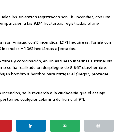
tuales los siniestros registrados son 116 incendios, con una
omparación a las 9,134 hectáreas registradas el año
n son Arriaga: con13 incendios, 1,971 hectáreas. Tonalá con
 5 incendios y 1,061 hectáreas afectadas.
tarea y coordinación, en un esfuerzo interinstitucional sin
rno se ha realizado un despliegue de 8,867 días/hombre.
abajan hombro a hombro para mitigar el fuego y proteger
 Incendios, se le recuerda a la ciudadanía que el estiaje
eportemos cualquier columna de humo al 911.