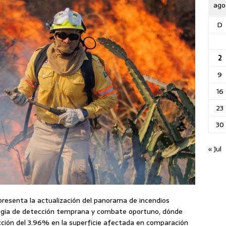
ago
D
2
9
16
23
30
« Jul
 presenta la actualización del panorama de incendios
ategia de detección temprana y combate oportuno, dónde
ción del 3.96% en la superficie afectada en comparación