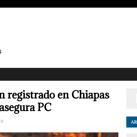
an registrado en Chiapas
 asegura PC
0
AR