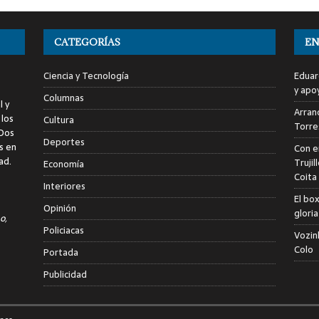
CATEGORÍAS
EN
Ciencia y Tecnología
Eduar
y apo
Columnas
l y
Arranc
 los
Cultura
Torre
 Dos
Deportes
s en
Con e
ad.
Trujil
Economía
Coita
Interiores
El bo
Opinión
glori
o,
Policiacas
Vozin
Colo
Portada
Publicidad