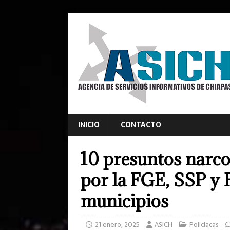
INICIO
CONTACTO
10 presuntos narc
por la FGE, SSP y F
municipios
21 enero, 2025
ASICH
Policiacas