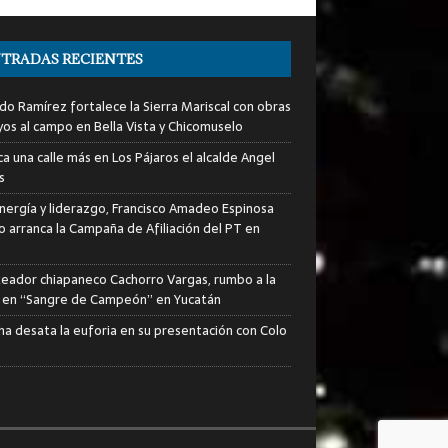
TRADAS RECIENTES
do Ramírez fortalece la Sierra Mariscal con obras
yos al campo en Bella Vista y Chicomuselo
a una calle más en Los Pájaros el alcalde Angel
s
nergía y liderazgo, Francisco Amadeo Espinosa
lo arranca la Campaña de Afiliación del PT en
xeador chiapaneco Cachorro Vargas, rumbo a la
a en “Sangre de Campeón” en Yucatán
ha desata la euforia en su presentación con Colo