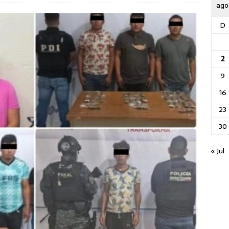
ago
D
2
9
16
23
30
« Jul