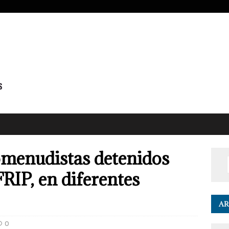
omenudistas detenidos
RIP, en diferentes
AR
0