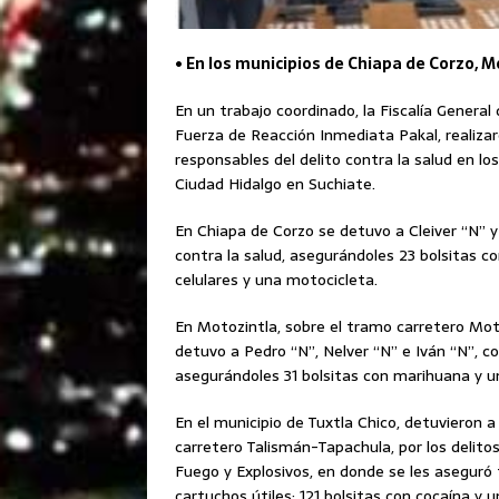
• En los municipios de Chiapa de Corzo, M
En un trabajo coordinado, la Fiscalía General 
Fuerza de Reacción Inmediata Pakal, realiza
responsables del delito contra la salud en lo
Ciudad Hidalgo en Suchiate.
En Chiapa de Corzo se detuvo a Cleiver “N” y
contra la salud, asegurándoles 23 bolsitas c
celulares y una motocicleta.
En Motozintla, sobre el tramo carretero Mot
detuvo a Pedro “N”, Nelver “N” e Iván “N”, c
asegurándoles 31 bolsitas con marihuana y u
En el municipio de Tuxtla Chico, detuvieron a 
carretero Talismán-Tapachula, por los delitos
Fuego y Explosivos, en donde se les aseguró 
cartuchos útiles; 121 bolsitas con cocaína y 