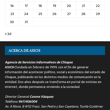
16
17
18
19
20
21
22
23
24
25
26
27
28
29
30
31
« Jul
ACERCA DE ASICH
Agencia de Servicios Informativos de Chiapas
ASICH
fundada en febrero de 1999, con el fin de generar
información del acontecer político, social y económico del estado de
Chiapas, publicando en los distintos medios de comunicación en la
entidad. Dos años después se transforma en portal de noticias en
internet, donde permanece sirviendo a la sociedad.
Director General:
Cosme Vázquez
Teléfono:
9611406004
Av. 4 Mzna. 8 #112 Fracc. San Pedro y San Cayetano, Tuxtla Gutiérrez