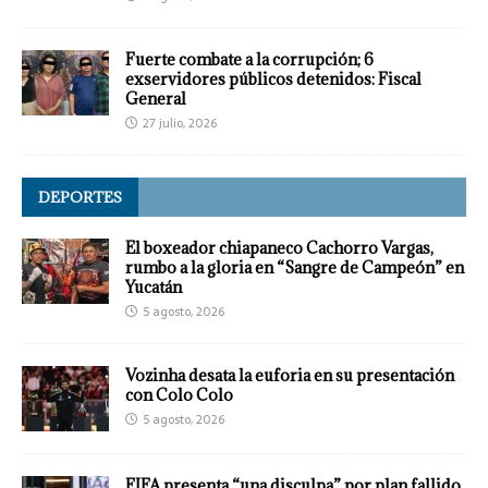
Fuerte combate a la corrupción; 6
exservidores públicos detenidos: Fiscal
General
27 julio, 2026
DEPORTES
El boxeador chiapaneco Cachorro Vargas,
rumbo a la gloria en “Sangre de Campeón” en
Yucatán
5 agosto, 2026
Vozinha desata la euforia en su presentación
con Colo Colo
5 agosto, 2026
FIFA presenta “una disculpa” por plan fallido